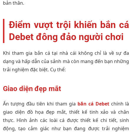
bản thân.
Điểm vượt trội khiến bắn cá
Debet đông đảo người chơi
Khi tham gia bắn cá tại nhà cái không chỉ là về sự đa
dạng và hấp dẫn của sảnh mà còn mang đến bạn những
trải nghiệm đặc biệt. Cụ thể:
Giao diện đẹp mắt
Ấn tượng đầu tiên khi tham gia
bắn cá Debet
chính là
giao diện đồ họa đẹp mắt, thiết kế tinh xảo và chân
thực. Hình ảnh các loài cá được thiết kế chi tiết, sinh
động, tạo cảm giác như bạn đang được trải nghiệm