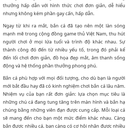
thưởng hấp dẫn với hình thức chơi đơn giản, dễ hiểu
nhưng không kém phần gay cấn, hấp dẫn.
Ngay từ khi ra mắt, bắn cá đã tạo nên một làn sóng
mạnh mẽ trong cộng đồng game thủ Việt Nam, thu hút
người chơi ở mọi lứa tuổi và trình độ khác nhau. Sự
thành công đó đến từ nhiều yếu tố, trong đó phải kể
đến lối chơi đơn giản, đồ họa đẹp mắt, âm thanh sống
động và hệ thống phần thưởng phong phú.
Bắn cá phù hợp với mọi đối tượng, cho dù bạn là người
mới bắt đầu hay đã có kinh nghiệm chơi bắn cá lâu năm.
Nhiệm vụ của bạn rất đơn giản: lựa chọn mục tiêu là
những chú cá đang tung tăng trên màn hình và bắn hạ
chúng bằng những viên đạn được cung cấp. Mỗi loại cá
sẽ mang đến cho bạn một mức điểm khác nhau. Càng
bắn được nhiều cá, bạn càng có cơ hội nhận được nhiều