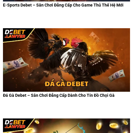
E-Sports Debet – Sân Chơi Đẳng Cấp Cho Game Thủ Thế Hệ Mới
Đá Gà Debet – Sân Chơi Đẳng Cấp Dành Cho Tín Đồ Chọi Gà