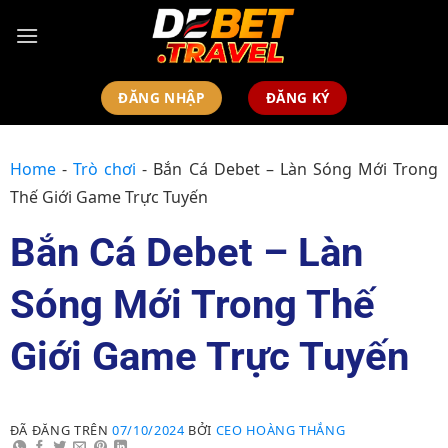
ĐĂNG NHẬP
ĐĂNG KÝ
Home
-
Trò chơi
-
Bắn Cá Debet – Làn Sóng Mới Trong
Thế Giới Game Trực Tuyến
Bắn Cá Debet – Làn
Sóng Mới Trong Thế
Giới Game Trực Tuyến
ĐÃ ĐĂNG TRÊN
07/10/2024
BỞI
CEO HOÀNG THẮNG