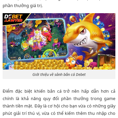
phần thưởng giá trị.
Giới thiệu về sảnh bắn cá Debet
Điểm đặc biệt khiến bắn cá trở nên hấp dẫn hơn cả
chính là khả năng quy đổi phần thưởng trong game
thành tiền mặt. Đây là cơ hội cho bạn vừa có những giây
phút giải trí thú vị, vừa có thể kiếm thêm thu nhập cho