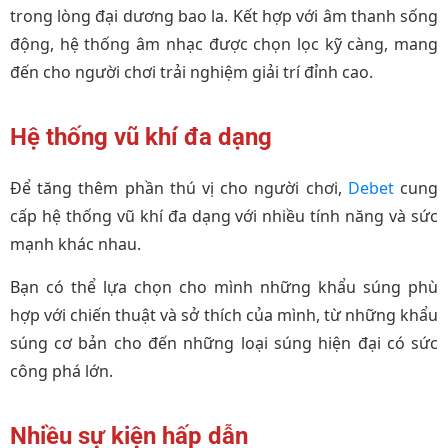
trong lòng đại dương bao la. Kết hợp với âm thanh sống
động, hệ thống âm nhạc được chọn lọc kỹ càng, mang
đến cho người chơi trải nghiệm giải trí đỉnh cao.
Hệ thống vũ khí đa dạng
Để tăng thêm phần thú vị cho người chơi,
Debet
cung
cấp hệ thống vũ khí đa dạng với nhiều tính năng và sức
mạnh khác nhau.
Bạn có thể lựa chọn cho mình những khẩu súng phù
hợp với chiến thuật và sở thích của mình, từ những khẩu
súng cơ bản cho đến những loại súng hiện đại có sức
công phá lớn.
Nhiều sự kiện hấp dẫn