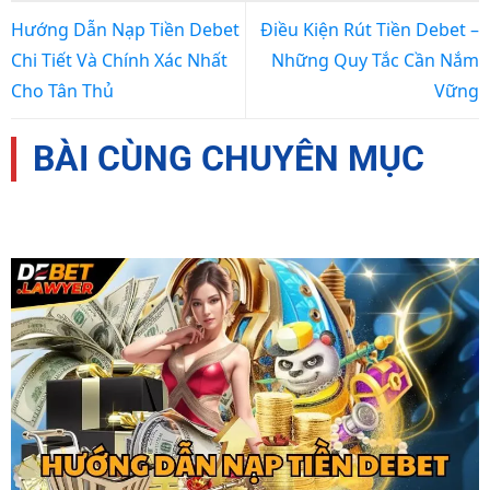
Hướng Dẫn Nạp Tiền Debet
Điều Kiện Rút Tiền Debet –
Chi Tiết Và Chính Xác Nhất
Những Quy Tắc Cần Nắm
Cho Tân Thủ
Vững
BÀI CÙNG CHUYÊN MỤC