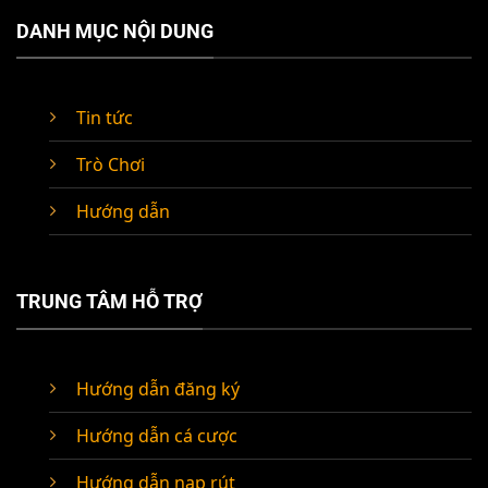
DANH MỤC NỘI DUNG
Tin tức
Trò Chơi
Hướng dẫn
TRUNG TÂM HỖ TRỢ
Hướng dẫn đăng ký
Hướng dẫn cá cược
Hướng dẫn nạp rút