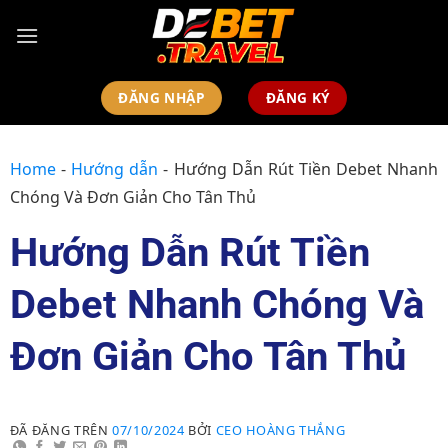
ĐĂNG NHẬP
ĐĂNG KÝ
Home
-
Hướng dẫn
-
Hướng Dẫn Rút Tiền Debet Nhanh
Chóng Và Đơn Giản Cho Tân Thủ
Hướng Dẫn Rút Tiền
Debet Nhanh Chóng Và
Đơn Giản Cho Tân Thủ
ĐÃ ĐĂNG TRÊN
07/10/2024
BỞI
CEO HOÀNG THẮNG