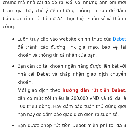
chung mà nhà cái đã đề ra. Đối với những anh em mới
tham gia, hãy chú ý đến những thông tin sau để đảm
bảo quá trình rút tiền được thực hiện suôn sẻ và thành
công:
Luôn truy cập vào website chính thức của
Debet
để tránh các đường link giả mạo, bảo vệ tài
khoản và thông tin cá nhân của bạn.
Bạn cần có tài khoản ngân hàng được liên kết với
nhà cái Debet và chấp nhận giao dịch chuyển
khoản.
Mỗi giao dịch theo
hướng dẫn rút tiền Debet
,
cần có mức tối thiểu là 200.000 VND và tối đa là
100 triệu đồng. Hãy đảm bảo tuân thủ đúng giới
hạn này để đảm bảo giao dịch diễn ra suôn sẻ.
Bạn được phép rút tiền Debet miễn phí tối đa 3