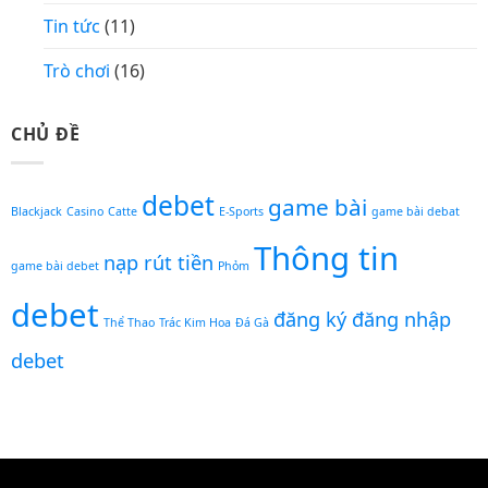
Trực
Trực
Tin tức
(11)
Tuyến
Tuyến
Hấp
Dẫn
Trò chơi
(16)
Hàng
Đầu
CHỦ ĐỀ
2024
debet
game bài
Blackjack
Casino
Catte
E-Sports
game bài debat
Thông tin
nạp rút tiền
game bài debet
Phỏm
debet
đăng ký đăng nhập
Thể Thao
Trác Kim Hoa
Đá Gà
debet