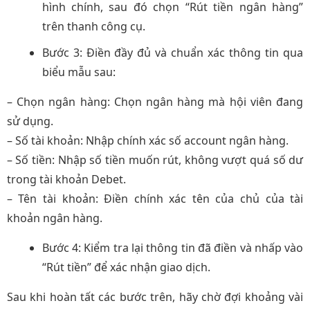
hình chính, sau đó chọn “Rút tiền ngân hàng”
trên thanh công cụ.
Bước 3: Điền đầy đủ và chuẩn xác thông tin qua
biểu mẫu sau:
– Chọn ngân hàng: Chọn ngân hàng mà hội viên đang
sử dụng.
– Số tài khoản: Nhập chính xác số account ngân hàng.
– Số tiền: Nhập số tiền muốn rút, không vượt quá số dư
trong tài khoản Debet.
– Tên tài khoản: Điền chính xác tên của chủ của tài
khoản ngân hàng.
Bước 4: Kiểm tra lại thông tin đã điền và nhấp vào
“Rút tiền” để xác nhận giao dịch.
Sau khi hoàn tất các bước trên, hãy chờ đợi khoảng vài