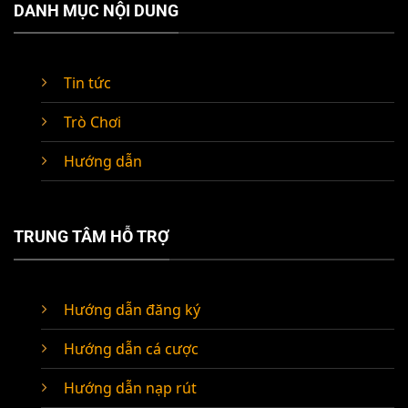
DANH MỤC NỘI DUNG
Tin tức
Trò Chơi
Hướng dẫn
TRUNG TÂM HỖ TRỢ
Hướng dẫn đăng ký
Hướng dẫn cá cược
Hướng dẫn nạp rút