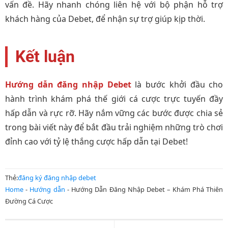
vấn đề. Hãy nhanh chóng liên hệ với bộ phận hỗ trợ
khách hàng của Debet, để nhận sự trợ giúp kịp thời.
Kết luận
Hướng dẫn đăng nhập Debet
là bước khởi đầu cho
hành trình khám phá thế giới cá cược trực tuyến đầy
hấp dẫn và rực rỡ. Hãy nắm vững các bước được chia sẻ
trong bài viết này để bắt đầu trải nghiệm những trò chơi
đỉnh cao với tỷ lệ thắng cược hấp dẫn tại Debet!
Thẻ:
đăng ký đăng nhập debet
Home
-
Hướng dẫn
-
Hướng Dẫn Đăng Nhập Debet – Khám Phá Thiên
Đường Cá Cược