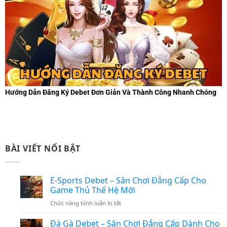
Hướng Dẫn Đăng Ký Debet Đơn Giản Và Thành Công Nhanh Chóng
BÀI VIẾT NỔI BẬT
E-Sports Debet – Sân Chơi Đẳng Cấp Cho
Game Thủ Thế Hệ Mới
Chức năng bình luận bị tắt
ở
E-
Đá Gà Debet – Sân Chơi Đẳng Cấp Dành Cho
Sports