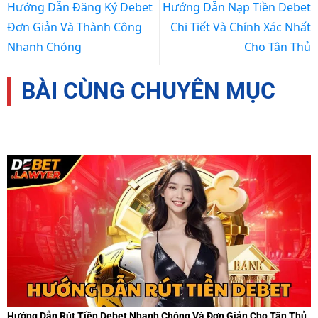
Hướng Dẫn Đăng Ký Debet
Hướng Dẫn Nạp Tiền Debet
Đơn Giản Và Thành Công
Chi Tiết Và Chính Xác Nhất
Nhanh Chóng
Cho Tân Thủ
BÀI CÙNG CHUYÊN MỤC
Hướng Dẫn Rút Tiền Debet Nhanh Chóng Và Đơn Giản Cho Tân Thủ