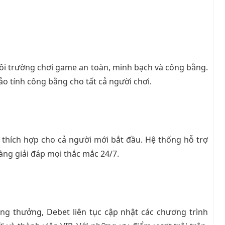
i trường chơi game an toàn, minh bạch và công bằng.
ảo tính công bằng cho tất cả người chơi.
, thích hợp cho cả người mới bắt đầu. Hệ thống hỗ trợ
sàng giải đáp mọi thắc mắc 24/7.
ng thưởng, Debet liên tục cập nhật các chương trình