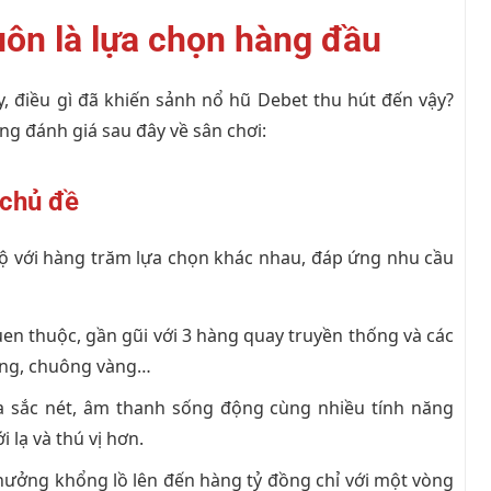
luôn là lựa chọn hàng đầu
y, điều gì đã khiến sảnh nổ hũ Debet thu hút đến vậy?
g đánh giá sau đây về sân chơi:
 chủ đề
 với hàng trăm lựa chọn khác nhau, đáp ứng nhu cầu
en thuộc, gần gũi với 3 hàng quay truyền thống và các
ơng, chuông vàng…
a sắc nét, âm thanh sống động cùng nhiều tính năng
lạ và thú vị hơn.
 thưởng khổng lồ lên đến hàng tỷ đồng chỉ với một vòng