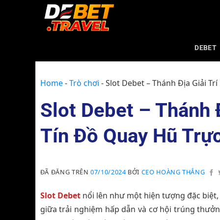
DEBET
Home
-
Trò chơi
-
Slot Debet – Thánh Địa Giải T
Slot Debet – Thánh 
Tín Đồ Quay Hũ Trự
ĐÃ ĐĂNG TRÊN
07/10/2024
BỞI
CEO HOÀNG THẮNG
Slot Debet
nổi lên như một hiện tượng đặc biệt,
giữa trải nghiệm hấp dẫn và cơ hội trúng thưở