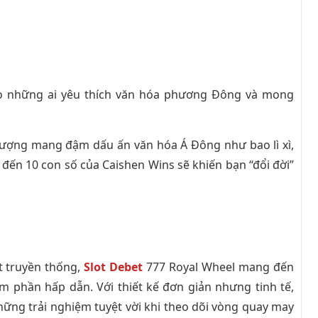
ho những ai yêu thích văn hóa phương Đông và mong
ượng mang đậm dấu ấn văn hóa Á Đông như bao lì xì,
ên đến 10 con số của Caishen Wins sẽ khiến bạn “đổi đời”
 truyền thống,
Slot Debet
777 Royal Wheel mang đến
phần hấp dẫn. Với thiết kế đơn giản nhưng tinh tế,
ững trải nghiệm tuyệt vời khi theo dõi vòng quay may