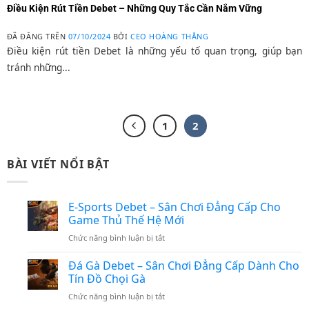
Điều Kiện Rút Tiền Debet – Những Quy Tắc Cần Nắm Vững
ĐÃ ĐĂNG TRÊN
07/10/2024
BỞI
CEO HOÀNG THẮNG
Điều kiện rút tiền Debet là những yếu tố quan trọng, giúp bạn
tránh những...
1
2
BÀI VIẾT NỔI BẬT
E-Sports Debet – Sân Chơi Đẳng Cấp Cho
Game Thủ Thế Hệ Mới
Chức năng bình luận bị tắt
ở
E-
Đá Gà Debet – Sân Chơi Đẳng Cấp Dành Cho
Sports
Tín Đồ Chọi Gà
Debet
–
Chức năng bình luận bị tắt
ở
Sân