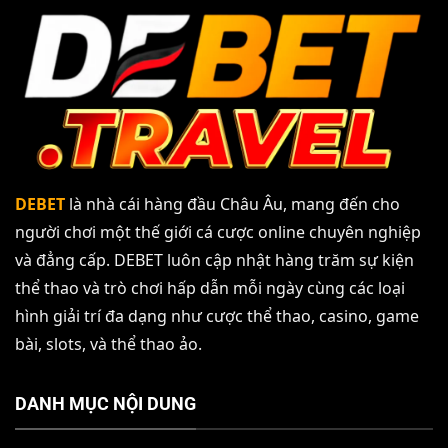
DEBET
là nhà cái hàng đầu Châu Âu, mang đến cho
người chơi một thế giới cá cược online chuyên nghiệp
và đẳng cấp. DEBET luôn cập nhật hàng trăm sự kiện
thể thao và trò chơi hấp dẫn mỗi ngày cùng các loại
hình giải trí đa dạng như cược thể thao, casino, game
bài, slots, và thể thao ảo.
DANH MỤC NỘI DUNG