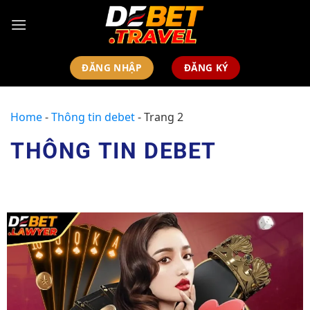
ĐĂNG NHẬP
ĐĂNG KÝ
Home
-
Thông tin debet
-
Trang 2
THÔNG TIN DEBET