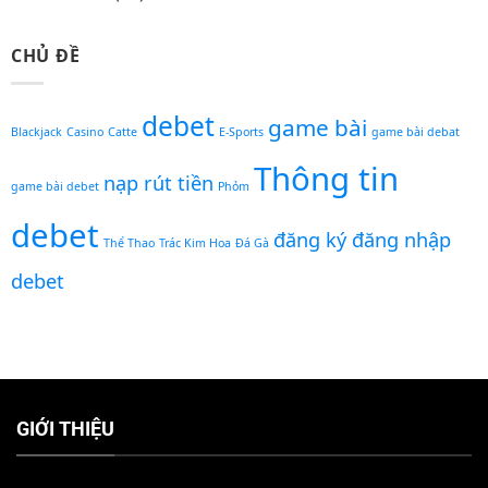
Hàng
Đầu
CHỦ ĐỀ
2024
debet
game bài
Blackjack
Casino
Catte
E-Sports
game bài debat
Thông tin
nạp rút tiền
game bài debet
Phỏm
debet
đăng ký đăng nhập
Thể Thao
Trác Kim Hoa
Đá Gà
debet
GIỚI THIỆU