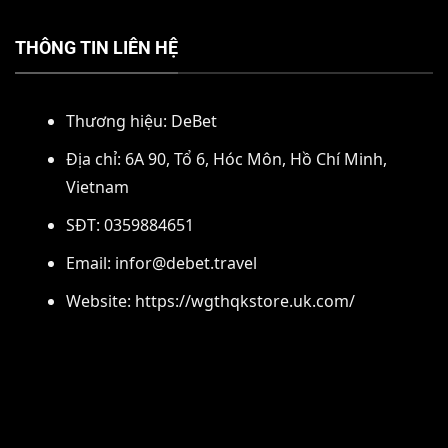
THÔNG TIN LIÊN HỆ
Thương hiệu: DeBet
Địa chỉ: 6A 90, Tổ 6, Hóc Môn, Hồ Chí Minh,
Vietnam
SĐT: 0359884651
Email:
infor@debet.travel
Website: https://wgthqkstore.uk.com/
Copyright 2026 © Debet. All rights reserved.