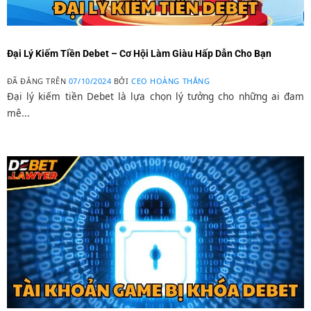
Đại Lý Kiếm Tiền Debet – Cơ Hội Làm Giàu Hấp Dẫn Cho Bạn
ĐÃ ĐĂNG TRÊN
07/10/2024
BỞI
CEO HOÀNG THẮNG
Đại lý kiếm tiền Debet là lựa chọn lý tưởng cho những ai đam
mê...