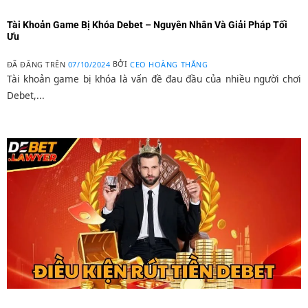
Tài Khoản Game Bị Khóa Debet – Nguyên Nhân Và Giải Pháp Tối
Ưu
ĐÃ ĐĂNG TRÊN
07/10/2024
BỞI
CEO HOÀNG THẮNG
Tài khoản game bị khóa là vấn đề đau đầu của nhiều người chơi
Debet,...