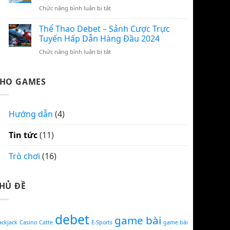
Thế
Cấp
Thánh
Chức năng bình luận bị tắt
ở
Hệ
Dành
Địa
Bắn
Mới
Cho
Giải
Thể Thao Debet – Sảnh Cược Trực
Cá
Tín
Trí
Tuyến Hấp Dẫn Hàng Đầu 2024
Debet
Đồ
Dành
–
Chức năng bình luận bị tắt
ở
Chọi
Cho
Làn
Thể
Gà
Tín
Sóng
Thao
Đồ
HO GAMES
Mới
Debet
Quay
Trong
–
Hũ
Thế
Sảnh
Trực
Giới
Hướng dẫn
(4)
Cược
Tuyến
Game
Trực
Trực
Tin tức
(11)
Tuyến
Tuyến
Hấp
Dẫn
Trò chơi
(16)
Hàng
Đầu
HỦ ĐỀ
2024
debet
game bài
ackjack
Casino
Catte
E-Sports
game bài