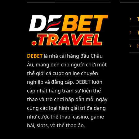
DEBET
là nhà cái hàng đầu Châu
Âu, mang đến cho người chơi một
thế giới cá cược online chuyên
nghiệp và đẳng cấp. DEBET luôn
cập nhật hàng trăm sự kiện thể
thao và trò chơi hấp dẫn mỗi ngày
cùng các loại hình giải trí đa dạng
như cược thể thao, casino, game
bài, slots, và thể thao ảo.