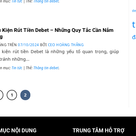
n mục:
Tin tức
| Thẻ:
Thông tin debet
.
de
u Kiện Rút Tiền Debet – Những Quy Tắc Cần Nắm
đ
g
ĂNG TRÊN
07/10/2024
BỞI
CEO HOÀNG THẮNG
 kiện rút tiền Debet là những yếu tố quan trọng, giúp
tránh những...
n mục:
Tin tức
| Thẻ:
Thông tin debet
.
1
2
MỤC NỘI DUNG
TRUNG TÂM HỖ TRỢ