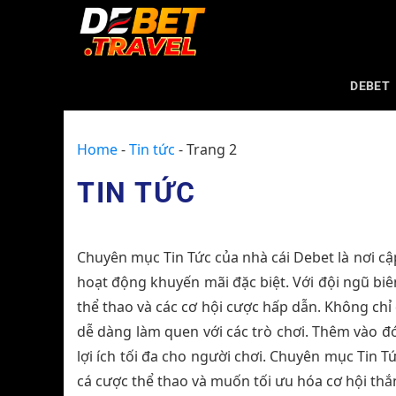
DEBET
Home
-
Tin tức
-
Trang 2
TIN TỨC
Chuyên mục Tin Tức của nhà cái Debet là nơi cập
hoạt động khuyến mãi đặc biệt. Với đội ngũ bi
thể thao và các cơ hội cược hấp dẫn. Không chỉ
dễ dàng làm quen với các trò chơi. Thêm vào đó
lợi ích tối đa cho người chơi. Chuyên mục Tin
cá cược thể thao và muốn tối ưu hóa cơ hội thắ